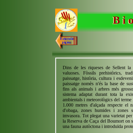
B i o
Dins de les riqueses de Sellent la
valuoses. Fòssils prehistòrics, tra
paissatge, història, cultura i esdeve
paissatge nomès n'és la base de sust
fins als animals i arbres més gross
sistema adaptat durant tota la exi
ambientals i meteorològics del terme i
1.000 metres d'alçada respecte el 
d'obaga, zones humides i zones se
imvasora. Tot plegat una varietat per
la Reserva de Caça del Boumort on s'
una fauna autòctona i introduïda prote