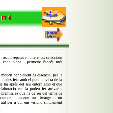
 n t
 recull separat en diferentes seleccions
a cada plana i permetre l'accés més
er Sellent és essencial per la
e dades feta amb el punt de vista de la
ue ha aprés del seu entorn amb el que
·laboració ens la podeu fer arrivar a
 premisa és que ha de ser del terme de
Boumort i aportar una imatge o un
til per a qui ens visiti o simplement