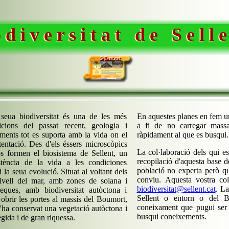
 d i v e r s i t a t d e S e l l e
 seua biodiversitat és una de les més
En aquestes planes en fem un
dicions del passat recent, geologia i
a fi de no carregar mass
niments tot es suporta amb la vida on el
ràpidament al que es busqui.
entació. Des d'els éssers microscòpics
La col·laboració dels qui es mouen p
os formen el biosistema de Sellent, un
recopilació d'aquesta base d
stència de la vida a les condiciones
població no experta però q
 la seua evolució. Situat al voltant dels
conviu. Aquesta vostra col
nivell del mar, amb zones de solana i
biodiversitat@sellent.cat
. La
ques, amb biodiversitat autòctona i
Sellent o entorn o del 
 obrir les portes al massís del Boumort,
coneixament que pugui ser ú
ha conservat una vegetació autòctona i
busqui coneixements.
gida i de gran riquessa.